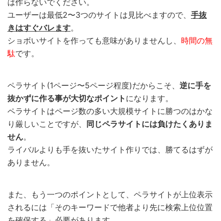
は作らないでください。
ユーザーは最低2〜3つのサイトは見比べますので、
手抜
きはすぐバレます
。
ショボいサイトを作っても意味がありませんし、
時間の無
駄
です。
ペラサイト(1ページ〜5ページ程度)だからこそ、
逆に手を
抜かずに作る事が大切なポイント
になります。
ペラサイトはページ数の多い大規模サイトに勝つのはかな
り厳しいことですが、
同じペラサイトには負けたくありま
せん
。
ライバルよりも手を抜いたサイト作りでは、勝てるはずが
ありません。
また、もう一つのポイントとして、ペラサイトが上位表示
されるには「そのキーワードで他者より先に検索上位位置
を確保する」必要があります。