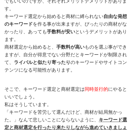
でもいいのですが、それぞれメリットデメリットがありま
す。
キーワード選定から始めると商材に縛られない
自由な発想
のキーワード
を作る事が出来ますが、ぴったりの商材がな
かったり、あっても
手数料が安い
というデメリットがあり
ます。
商材選定から始めると、
手数料が高い
ものを選ぶ事ができ
ますが、自分が得意でない分野だとキーワードが制限され
て、
ライバルと似たり寄ったり
のキーワードやサイトコン
テンツになる可能性があります。
そこで、キーワード選定と商材選定は
同時並行的
にやると
いいでしょう。
私はそうしています。
「キーワードを苦労して選んだけど、商材が結局無かっ
た。」なんて悲しいことにならないように、
キーワード選
定と商材選定を行ったり来たりしながら進めていきましょ