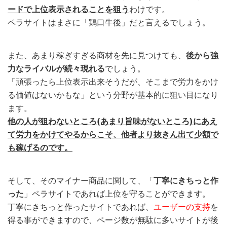
ードで上位表示されることを狙う
わけです。
ペラサイトはまさに「鶏口牛後」だと言えるでしょう。
また、あまり稼ぎすぎる商材を先に見つけても、
後から強
力なライバルが続々現れる
でしょう。
「頑張ったら上位表示出来そうだが、そこまで労力をかけ
る価値はないかもな」という分野が基本的に狙い目になり
ます。
他の人が狙わないところ(あまり旨味がないところ)にあえ
て労力をかけてやるからこそ、他者より抜きん出て少額で
も稼げるのです。
そして、そのマイナー商品に関して、「
丁寧にきちっと作
った
」ペラサイトであれば上位を守ることができます。
丁寧にきちっと作ったサイトであれば、
ユーザーの支持
を
得る事ができますので、ページ数が無駄に多いサイトが後