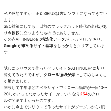
私の感想ですが、正直SIRIUSは古いソフトになってきてい
ます。
SEO対策にしても、以前のブラックハット時代の名残があ
り今後役に立つようなものではありません。
その点AFFINGER4は
構造化データ
がしっかりしており、
Googleが求めるサイト基準
をしっかりとクリアしていま
す。
試しにシリウスで作ったペラサイトをAFFINGER4に切り
替えてみたのですが、
クロール循環が爆上
してめちゃくち
ゃ驚きました。
開設して半年ほどのペラサイトでクロール循環が一日10〜
20しかいってなかったサイトが、いきなり
254
のクロー
ル訪問まで上がったのです。
いかに今までシリウスで作ったサイトがグーグルから相手