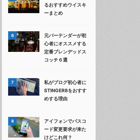
るおすすめウイスキ
ーまとめ
元バーテンダーが初
6
心者にオススメする
定番ブレンデッドス
コッチ６選
私がブログ初心者に
7
STINGER8をおすす
めする理由
アイフォンでパスコ
8
ード変更要求が来た
けどこれ何？