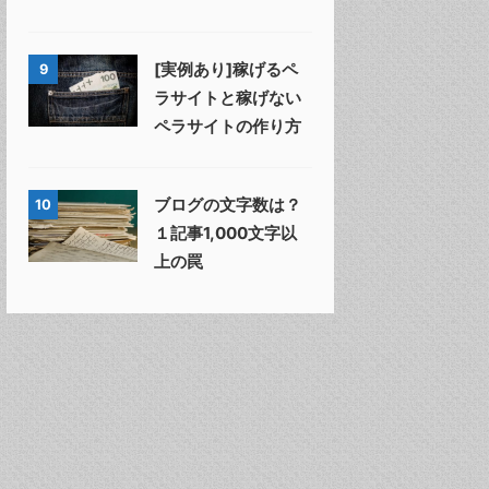
[実例あり]稼げるペ
9
ラサイトと稼げない
ペラサイトの作り方
ブログの文字数は？
10
１記事1,000文字以
上の罠