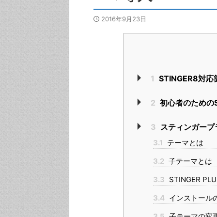
2016年9月23日
1
STINGER8対応箇
2
初心者のためのS
3
スティンガープ
3.1
テーマとは
3.2
子テーマとは
3.3
STINGER P
3.4
インストール
3.5
子テーマの変