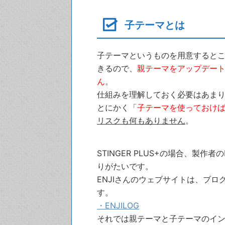
子テーマとは
子テーマというものを用意すると
きるので、
親テーマをアップデー
ん
。
仕組みを理解しておく必要はあま
とにかく「
子テーマを使っておけ
リスクも何もありません
。
STINGER PLUS+の場合、製
りがたいです。
ENJIさんのウェブサイトは、ブ
す。
・ENJILOG
それでは親テーマと子テーマのイ