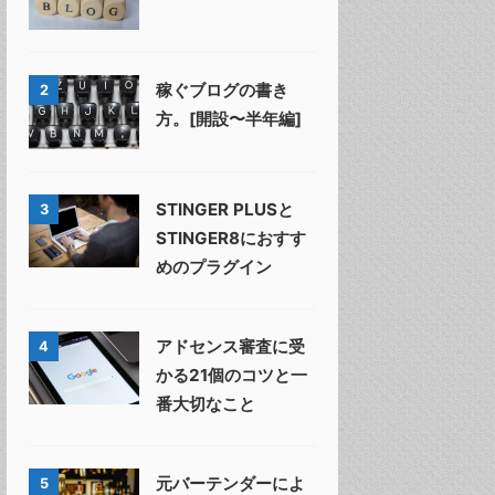
稼ぐブログの書き
2
方。[開設〜半年編]
STINGER PLUSと
3
STINGER8におすす
めのプラグイン
アドセンス審査に受
4
かる21個のコツと一
番大切なこと
元バーテンダーによ
5