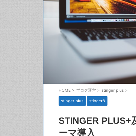
HOME
>
ブログ運営
>
stinger plus
>
stinger plus
stinger8
STINGER PL
ーマ導入