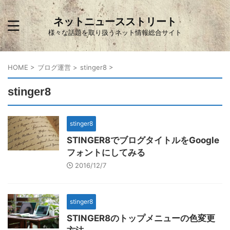
ネットニュースストリート
様々な話題を取り扱うネット情報総合サイト
HOME
>
ブログ運営
>
stinger8
>
stinger8
stinger8
STINGER8でブログタイトルをGoogle
フォントにしてみる
2016/12/7
stinger8
STINGER8のトップメニューの色変更