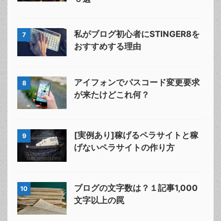
私がブログ初心者にSTINGER8を
7
おすすめする理由
アイフォンでパスコード変更要求
8
が来たけどこれ何？
[実例あり]稼げるペラサイトと稼
9
げないペラサイトの作り方
ブログの文字数は？１記事1,000
10
文字以上の罠