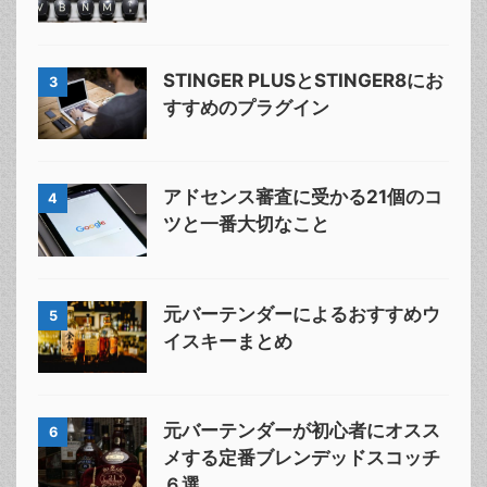
STINGER PLUSとSTINGER8にお
3
すすめのプラグイン
アドセンス審査に受かる21個のコ
4
ツと一番大切なこと
元バーテンダーによるおすすめウ
5
イスキーまとめ
元バーテンダーが初心者にオスス
6
メする定番ブレンデッドスコッチ
６選