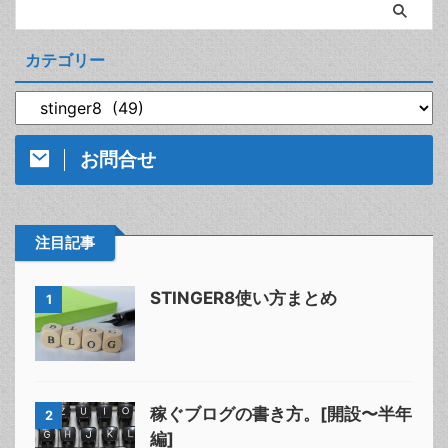
カテゴリー
お問合せ
注目記事
STINGER8使い方まとめ
1
稼ぐブログの書き方。[開設〜半年
2
編]